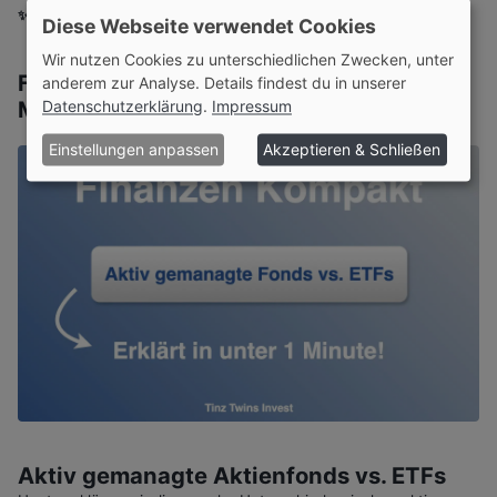
✨ Ohne Werbebanner lesen?
Werde Mitglied
oder
Login
Diese Webseite verwendet Cookies
Wir nutzen Cookies zu unterschiedlichen Zwecken, unter
Finanzen Kompakt - Erklärt in unter 1
anderem zur Analyse. Details findest du in unserer
Minute
Datenschutzerklärung
.
Impressum
Einstellungen anpassen
Akzeptieren & Schließen
Aktiv gemanagte Aktienfonds vs. ETFs