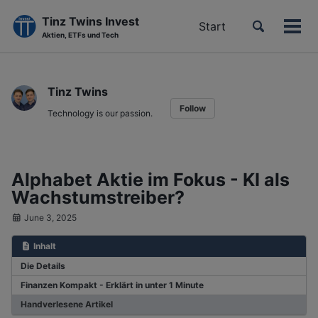
Tinz Twins Invest
Toggle
Start
Men
Aktien, ETFs und Tech
search
ein-
Skip
Skip
Skip
to
to
to
Tinz Twins
primary
content
footer
Follow
navigation
Technology is our passion.
Alphabet Aktie im Fokus - KI als
Wachstumstreiber?
June 3, 2025
Inhalt
Die Details
Finanzen Kompakt - Erklärt in unter 1 Minute
Handverlesene Artikel