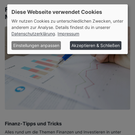
Finanzen Kompakt - Erklärt in unter 1
Diese Webseite verwendet Cookies
Minute
Wir nutzen Cookies zu unterschiedlichen Zwecken, unter
anderem zur Analyse. Details findest du in unserer
Datenschutzerklärung
.
Impressum
Einstellungen anpassen
Akzeptieren & Schließen
Finanz-Tipps und Tricks
Alles rund um die Themen Finanzen und Investieren in unter