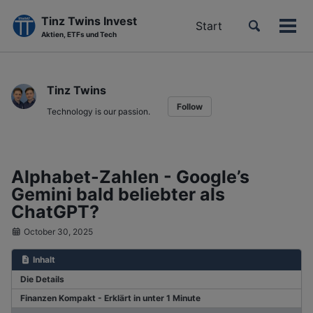
Tinz Twins Invest
Toggle
Start
Men
Aktien, ETFs und Tech
search
ein-
Skip
Skip
Skip
to
to
to
Tinz Twins
primary
content
footer
Follow
navigation
Technology is our passion.
Alphabet-Zahlen - Google’s
Gemini bald beliebter als
ChatGPT?
October 30, 2025
Inhalt
Die Details
Finanzen Kompakt - Erklärt in unter 1 Minute