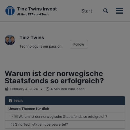
Tinz Twins Invest
Toggle
Start
Men
Aktien, ETFs und Tech
search
ein-
Skip
Skip
Skip
to
to
to
Tinz Twins
primary
content
footer
Follow
navigation
Technology is our passion.
Warum ist der norwegische
Staatsfonds so erfolgreich?
February 4, 2024
4 Minuten zum lesen
Inhalt
Unsere Themen für dich
🇳🇴 Warum ist der norwegische Staatsfonds so erfolgreich?
🧐 Sind Tech-Aktien überbewertet?