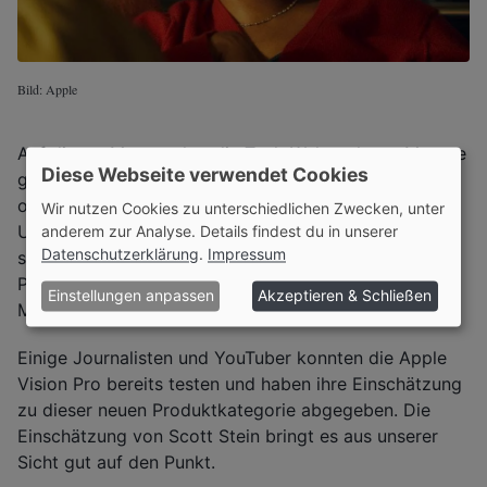
Bild: Apple
Auf diesen Moment hat die Tech-Welt mehrere Monate
Diese Webseite verwendet Cookies
gewartet. Am 02. Februar war es dann soweit: Der
offizielle Verkaufsstart der Apple Vision Pro in den
Wir nutzen Cookies zu unterschiedlichen Zwecken, unter
USA. Die Mixed-Reality Brille von Apple hat einen
anderem zur Analyse. Details findest du in unserer
Datenschutzerklärung
.
Impressum
stolzen Preis von 3.500 Dollar. Aufgrund des hohen
Preises gibt es eine hohe Erwartungshaltung an die
Einstellungen anpassen
Akzeptieren & Schließen
Mixed Reality Brille.
Einige Journalisten und YouTuber konnten die Apple
Vision Pro bereits testen und haben ihre Einschätzung
zu dieser neuen Produktkategorie abgegeben. Die
Einschätzung von Scott Stein bringt es aus unserer
Sicht gut auf den Punkt.