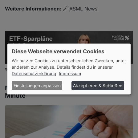
Weitere Informationen:
🔗
ASML News
Diese Webseite verwendet Cookies
Wir nutzen Cookies zu unterschiedlichen Zwecken, unter
anderem zur Analyse. Details findest du in unserer
✨ Ohne Werbebanner lesen?
Werde Mitglied
oder
Login
Datenschutzerklärung
.
Impressum
Einstellungen anpassen
Akzeptieren & Schließen
Finanzen Kompakt - Erklärt in unter 1
Minute