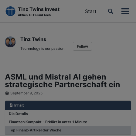
Tinz Twins Invest
Toggle
Start
Men
Aktien, ETFs und Tech
search
ein-
Skip
Skip
Skip
to
to
to
Tinz Twins
primary
content
footer
Follow
navigation
Technology is our passion.
ASML und Mistral AI gehen
strategische Partnerschaft ein
September 9, 2025
Inhalt
Die Details
Finanzen Kompakt - Erklärt in unter 1 Minute
Top Finanz-Artikel der Woche