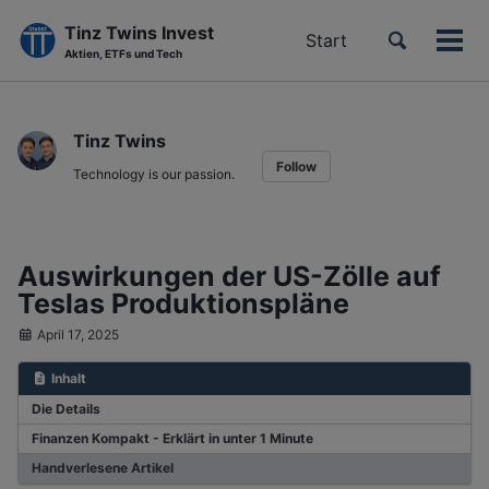
Tinz Twins Invest
Toggle
Start
Men
Aktien, ETFs und Tech
search
ein-
Skip
Skip
Skip
to
to
to
Tinz Twins
primary
content
footer
Follow
navigation
Technology is our passion.
Auswirkungen der US-Zölle auf
Teslas Produktionspläne
April 17, 2025
Inhalt
Die Details
Finanzen Kompakt - Erklärt in unter 1 Minute
Handverlesene Artikel