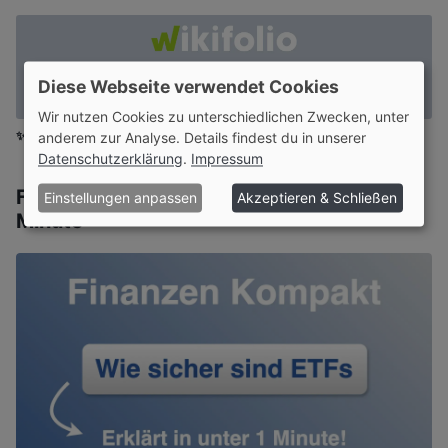
Diese Webseite verwendet Cookies
Wir nutzen Cookies zu unterschiedlichen Zwecken, unter
✨ Ohne Werbebanner lesen?
Werde Mitglied
oder
Login
anderem zur Analyse. Details findest du in unserer
Datenschutzerklärung
.
Impressum
Finanzen Kompakt - Erklärt in unter 1
Einstellungen anpassen
Akzeptieren & Schließen
Minute