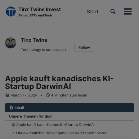
Tinz Twins Invest
Toggle
Start
Men
Aktien, ETFs und Tech
search
ein-
Skip
Skip
Skip
to
to
to
Tinz Twins
primary
content
footer
Follow
navigation
Technology is our passion.
Apple kauft kanadisches KI-
Startup DarwinAI
March 17, 2024
4 Minuten zum lesen
Inhalt
Unsere Themen für dich
🤖 Apple kauft kanadisches KI-Startup DarwinAI
📈 Ungewöhnlicher Börsengang von Reddit steht bevor!