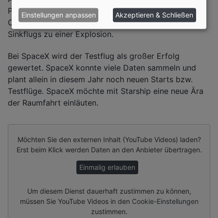
Planmäßig hätte das Raumschiff in den Indischen
Einstellungen anpassen
Akzeptieren & Schließen
Ozean stürzen sollen, allerdings kam es während des
Sinkflugs zu einer Explosion.
Bei SpaceX wird der Testflug als großer Erfolg
gewertet. SpaceX konnte viele Daten sammeln und
plant allein in diesem Jahr noch neuen Starts bzw.
Testflüge. SpaceX möchte mit Starship eine neue Ära
der Raumfahrt einläuten.
Möchten Sie den externen Inhalt (
YouTube Videos
) laden?
Erst beim Klick werden Daten an den Anbieter übertragen.
Einmalig erlauben
Um diesem Dienst dauerhaft zustimmen zu können,
müssen Sie
YouTube Videos
in den
Cookie-Einstellungen
zustimmen.