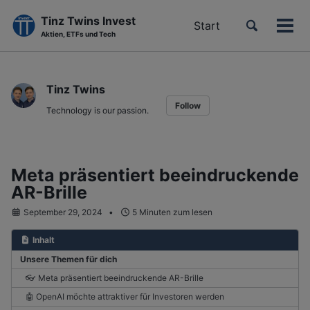
Tinz Twins Invest
Toggle
Start
Men
Aktien, ETFs und Tech
search
ein-
Skip
Skip
Skip
to
to
to
Tinz Twins
primary
content
footer
Follow
navigation
Technology is our passion.
Meta präsentiert beeindruckende
AR-Brille
September 29, 2024
5 Minuten zum lesen
Inhalt
Unsere Themen für dich
👓 Meta präsentiert beeindruckende AR-Brille
🤖 OpenAI möchte attraktiver für Investoren werden