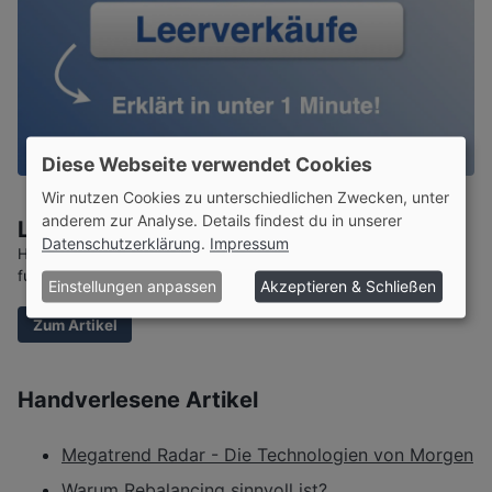
Diese Webseite verwendet Cookies
Wir nutzen Cookies zu unterschiedlichen Zwecken, unter
anderem zur Analyse. Details findest du in unserer
Leerverkäufe
Datenschutzerklärung
.
Impressum
Heute erklären wir dir, wie Leerverkäufe an der Börse
funktionieren.
Einstellungen anpassen
Akzeptieren & Schließen
Zum Artikel
Handverlesene Artikel
Megatrend Radar - Die Technologien von Morgen
Warum Rebalancing sinnvoll ist?