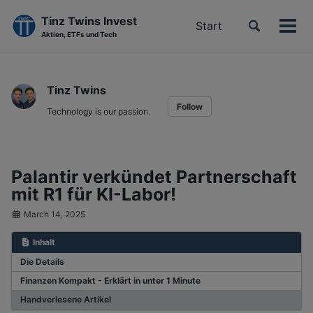
Tinz Twins Invest
Toggle
Start
Men
Aktien, ETFs und Tech
search
ein-
Skip
Skip
Skip
to
to
to
Tinz Twins
primary
content
footer
Follow
navigation
Technology is our passion.
Palantir verkündet Partnerschaft
mit R1 für KI-Labor!
March 14, 2025
Inhalt
Die Details
Finanzen Kompakt - Erklärt in unter 1 Minute
Handverlesene Artikel