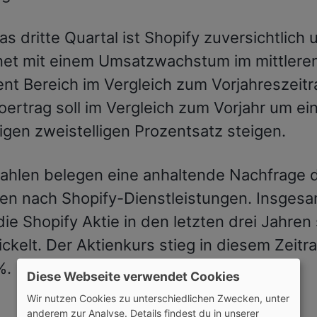
as dritte Quartal ist Shopify zuversichtlich 
net mit einem Umsatzwachstum im mittleren
nt Bereich im Vergleich zum Vorjahreszeit
oertrag soll im Vergleich zum Vorjahr um ei
igen zweistelligen Prozentsatz steigen.
Zahlen belegen eine anhaltende Nachfrage 
en nach Shopify-Dienstleistungen. Insgesa
die Shopify Aktie in den letzten drei Jahren
ckelt. Der Aktienkurs stieg in diesem Zeit
%.
Diese Webseite verwendet Cookies
Wir nutzen Cookies zu unterschiedlichen Zwecken, unter
anderem zur Analyse. Details findest du in unserer