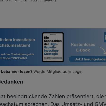
nkurs - 3 Jahre (Bild:
aktien.guide
*)
bebanner lesen?
Werde Mitglied
oder
Login
Gedanken
hat beeindruckende Zahlen präsentiert, die 
 Wachstum sprechen. Das Umsatz- und GM