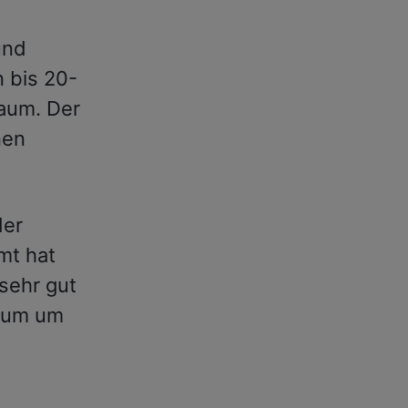
und
 bis 20-
raum. Der
nen
der
mt hat
 sehr gut
raum um