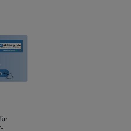
für
V-