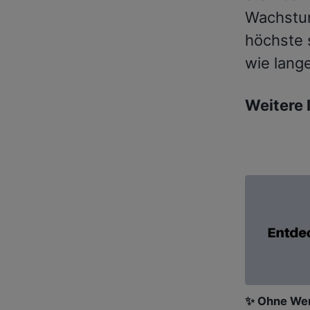
Wachstum
höchste 
wie lang
Weitere 
✨ Ohne Wer