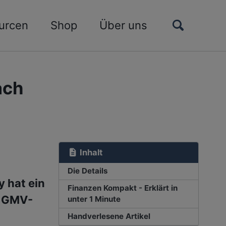
Toggle
urcen
Shop
Über uns
search
ach
Inhalt
Die Details
 hat ein
Finanzen Kompakt - Erklärt in
r GMV-
unter 1 Minute
Handverlesene Artikel