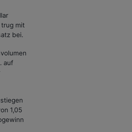
lar
trug mit
atz bei.
nvolumen
. auf
r
stiegen
von 1,05
togewinn