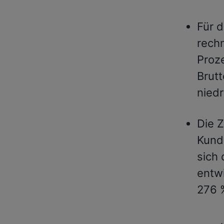
Für d
rech
Proze
Brutt
niedr
Die 
Kund
sich 
entwi
276 