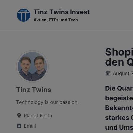
Tinz Twins Invest
Aktien, ETFs und Tech
Skip
Skip
Skip
to
to
to
primary
content
footer
Shopi
navigation
den Q
August 7
Die Quar
Tinz Twins
begeiste
Technology is our passion.
Bekanntg
Planet Earth
starkes 
Email
und Ums