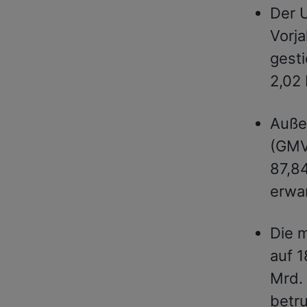
Der U
Vorj
gesti
2,02 
Auße
(GMV)
87,84
erwar
Die 
auf 1
Mrd. 
betru