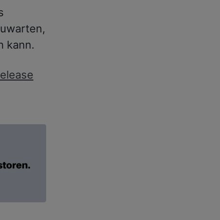
s
zuwarten,
n kann.
Release