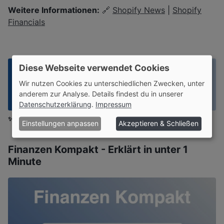
Weitere Informationen:
🔗
Shopify News
|
Shopify
Financials
Diese Webseite verwendet Cookies
Wir nutzen Cookies zu unterschiedlichen Zwecken, unter
anderem zur Analyse. Details findest du in unserer
Datenschutzerklärung
.
Impressum
✨ Ohne Werbebanner lesen?
Werde Mitglied
oder
Login
Einstellungen anpassen
Akzeptieren & Schließen
Finanzen Kompakt - Erklärt in unter 1
Minute