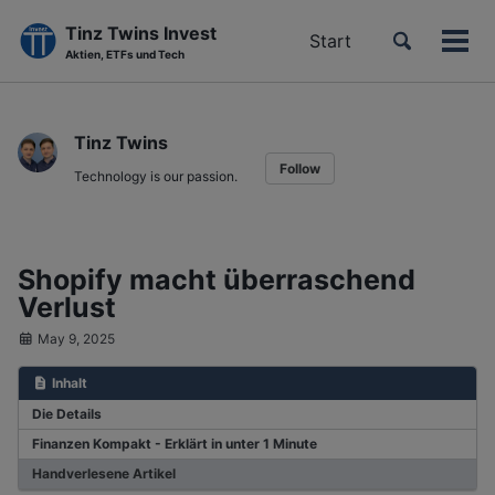
Tinz Twins Invest
Toggle
Start
Men
Aktien, ETFs und Tech
search
ein-
Skip
Skip
Skip
to
to
to
Tinz Twins
primary
content
footer
Follow
navigation
Technology is our passion.
Shopify macht überraschend
Verlust
May 9, 2025
Inhalt
Die Details
Finanzen Kompakt - Erklärt in unter 1 Minute
Handverlesene Artikel