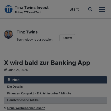
Tinz Twins Invest
Toggle
Start
Men
Aktien, ETFs und Tech
search
ein-
Skip
Skip
Skip
to
to
to
Tinz Twins
primary
content
footer
Follow
navigation
Technology is our passion.
X wird bald zur Banking App
June 21, 2025
Inhalt
Die Details
Finanzen Kompakt - Erklärt in unter 1 Minute
Handverlesene Artikel
✨
Ohne Werbebanner lesen?