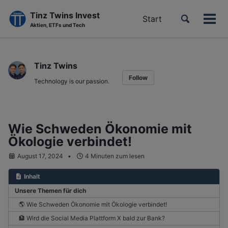
Tinz Twins Invest
Toggle
Start
Men
Aktien, ETFs und Tech
search
ein-
Skip
Skip
Skip
to
to
to
Tinz Twins
primary
content
footer
Follow
navigation
Technology is our passion.
Wie Schweden Ökonomie mit
Ökologie verbindet!
August 17, 2024
4 Minuten zum lesen
Inhalt
Unsere Themen für dich
🌎 Wie Schweden Ökonomie mit Ökologie verbindet!
🏦 Wird die Social Media Plattform X bald zur Bank?